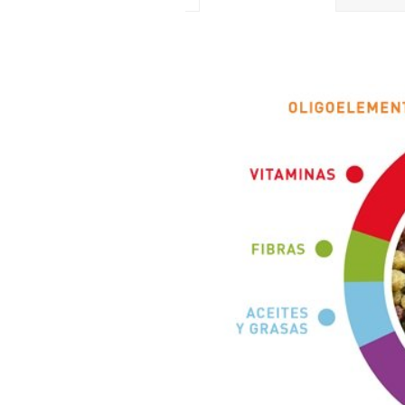
ADITIVOS POR KG
Aditivos nutricionales
vitamina A 8000 UI
vitamina D3 2150 UI
vitamina E (acetato d
hierro (quelato de hi
yodo (yodato de calci
cobre (quelato cúpri
manganeso (quelato 
cinc (quelato de cin
Conservantes
Antioxidantes