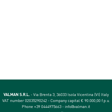
VALORES ANALÍTICOS
proteína bruta 0,02%
fibras brutas 0,01
aceites y grasas brutos
ceniza bruta 1%
humedad 80%
VALMAN S.R.L.
- Via Brenta 3, 36033 Isola Vicentina (VI) Italy
VAT number 02035290242 - Company capital € 90.000,00 f.p.u.
Phone +39 0444975663 -
info@valman.it