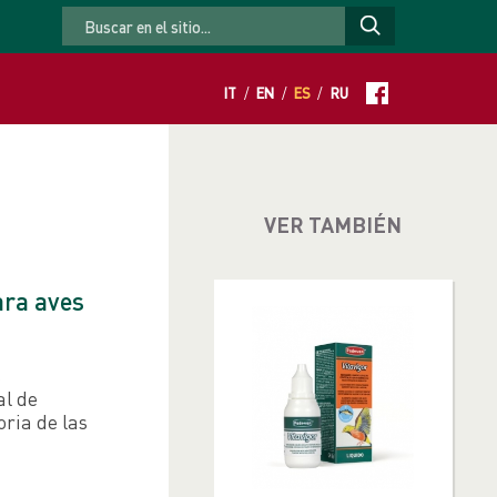
Alimentos complementarios
IT
/
EN
/
ES
/
RU
VER TAMBIÉN
ara aves
s
al de
oria de las