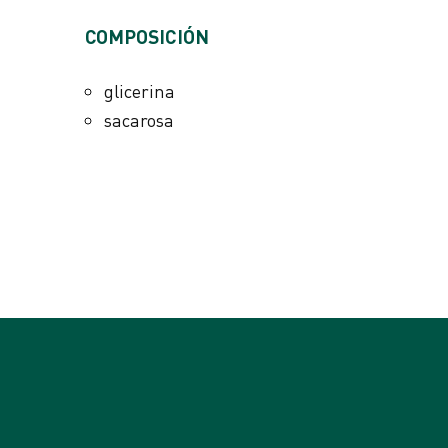
ADITIVOS POR KG
COMPOSICIÓN
Aditivos nuticionales
vitamina B1 750 mg
glicerina
vitamina B2 750 mg
sacarosa
vitamina B6 500 mg
vitamina B12 4 mg
D-pantenol 1000 mg
Aceite esencial de Eucalipto 700 mg