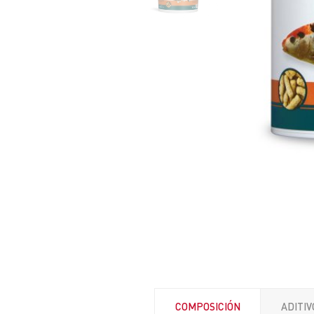
COMPOSICIÓN
ADITIV