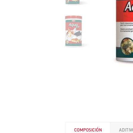
COMPOSICIÓN
ADITIV