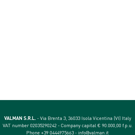
VALMAN S.R.L.
- Via Brenta 3, 36033 Isola Vicentina (VI) Italy
VAT number 02035290242 - Company capital € 90.000,00 f.p.u.
Phone +39 0444975663 -
info@valman.it