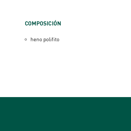
VALORES ANALÍTICOS
​COMPOSICIÓN
proteína bruta 8%
fibras brutas 28%
heno polifito
aceites y grasas brutos 2%
ceniza bruta 7%
humedad 8%