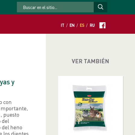
Alimentos complementarios
IT
/
EN
/
ES
/
RU
VER TAMBIÉN
yas y
o con
importante,
), puesto
 del
o del heno
 los dientes