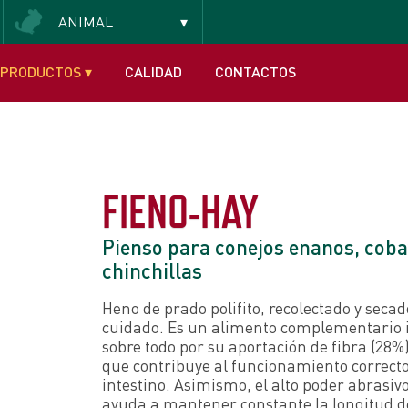
ANIMAL
PRODUCTOS
▾
CALIDAD
CONTACTOS
FIENO-HAY
Pienso para conejos enanos, coba
chinchillas
Heno de prado polifito, recolectado y secad
cuidado. Es un alimento complementario 
sobre todo por su aportación de fibra (28%
que contribuye al funcionamiento correcto
intestino. Asimismo, el alto poder abrasiv
ayuda a mantener constante la longitud de