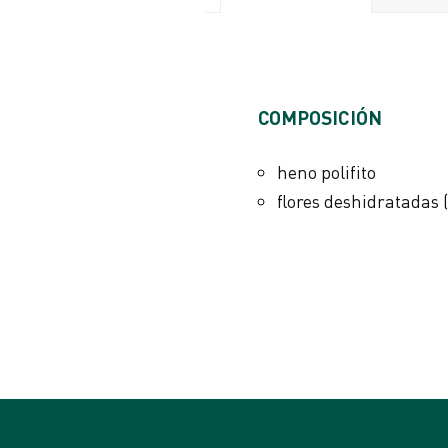
VALORES ANALÍTICOS
​COMPOSICIÓN
proteína bruta 8%
fibras brutas 28%
heno polifito
aceites y grasas brutos 2
flores deshidratadas 
ceniza bruta 7%
humedad 8%