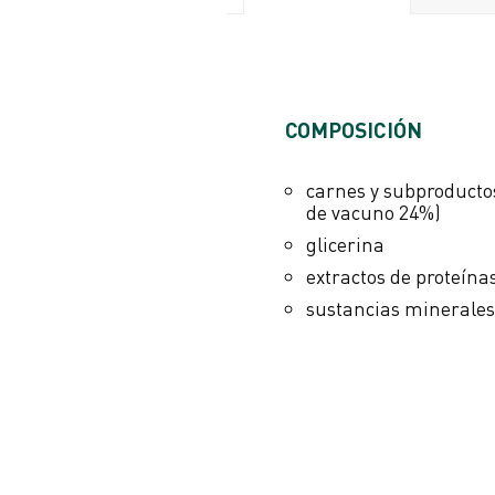
VALORES ANALÍTICOS
COMPOSICIÓN
proteína bruta 77%
fibras brutas 1%
carnes y subproductos
aceites y grasas brutos 2
de vacuno 24%)
ceniza bruta 2%
glicerina
humedad 18%
extractos de proteína
sustancias minerales