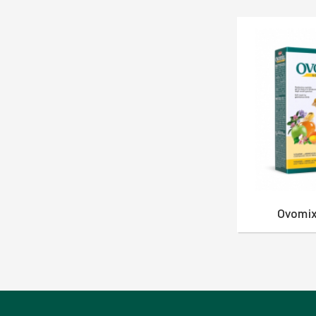
Ovomix