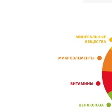
ДОБАВКИ НА 1 КГ
ПРОДУКТА
Пищевые добавки
витамин A 38000 МЕ
витамин D3 1100 МЕ
витамин E 15 мг
медь (3b405) 4 мг
железо (3b103) 38 мг
цинк (3b603) 30 мг
иод (3b202) 0,3 мг
селен (3b801) 0,2 мг
марганец (3b502) 77 
L- лизин (3c322) 4000