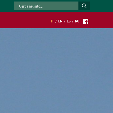
IT
/
EN
/
ES
/
RU