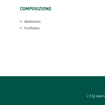
ADDITIVI PER KG
COMPOSIZIONE
Additivi nutrizionali
vitamina A 3200000 UI
destrosio
vitamina D3 200000 UI
fruttosio
vitamina E (tutto-rac-alfa-tocoferile aceta
vitamina B1 800 mg
vitamina B2 600 mg
vitamina B6 500 mg
vitamina B12 24 mg
vitamina C 8000 mg
nicotinamide 2000 mg
acido folico 1200 mg
colina cloride 25000 mg
c.f./p.iva/