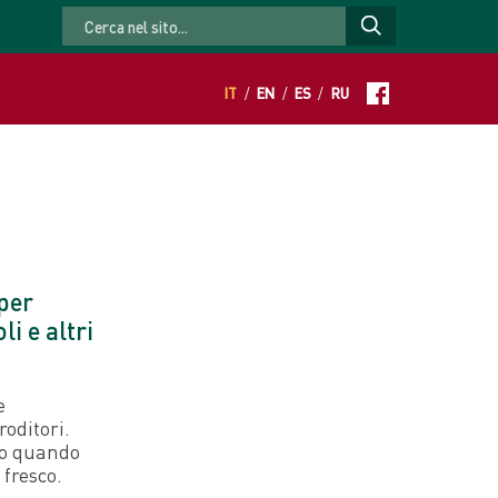
IT
/
EN
/
ES
/
RU
per
li e altri
e
roditori.
, o quando
 fresco.