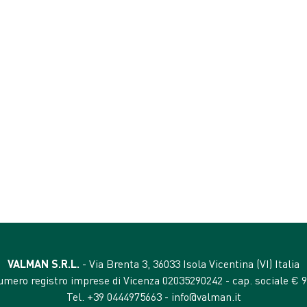
TENORI ANALITICI
proteina grezza 1%
fibra grezza 0,01%
oli e grassi grezzi 0,5%
to) 800 mg
ceneri grezze 2%
umidità 93%
VALMAN S.R.L.
- Via Brenta 3, 36033 Isola Vicentina (VI) Italia
numero registro imprese di Vicenza 02035290242 - cap. sociale € 90
Tel. +39 0444975663 -
info@valman.it