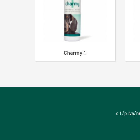
Charmy 1
c.f./p.iva/