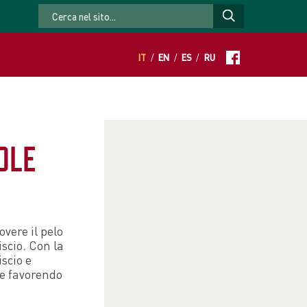
IT
/
EN
/
ES
/
RU
OLE
vere il pelo
iscio. Con la
scio e
le favorendo