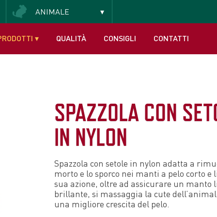
ANIMALE
PRODOTTI
▾
QUALITÀ
CONSIGLI
CONTATTI
SPAZZOLA CON SET
IN NYLON
Spazzola con setole in nylon adatta a rimuo
morto e lo sporco nei manti a pelo corto e l
sua azione, oltre ad assicurare un manto li
brillante, si massaggia la cute dell’anima
una migliore crescita del pelo.