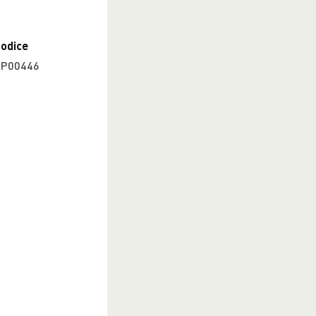
odice
P00446