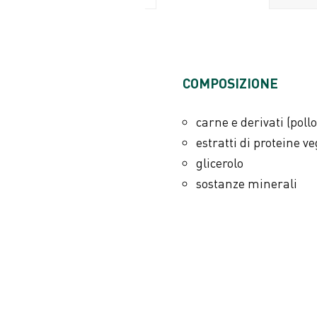
TENORI ANALITICI
COMPOSIZIONE
proteina grezza 55%
fibra grezza 1%
carne e derivati (poll
oli e grassi grezzi 2,5%
estratti di proteine ve
ceneri grezze 5,5%
glicerolo
umidità 18%
sostanze minerali