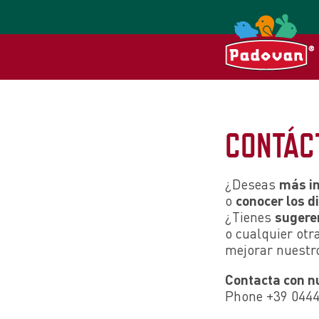
CONTÁC
¿Deseas
más i
o
conocer los d
¿Tienes
sugere
o cualquier otr
mejorar nuestro
Contacta con n
Phone +39 044