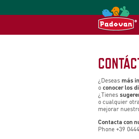
CONTÁC
¿Deseas
más i
o
conocer los d
¿Tienes
sugere
o cualquier otr
mejorar nuestro
Contacta con n
Phone +39 044