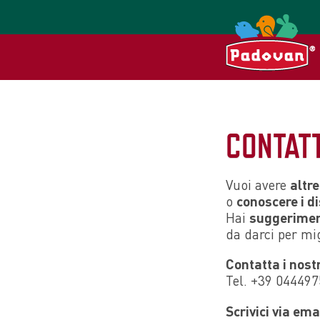
CONTAT
Vuoi avere
altr
o
conoscere i di
Hai
suggerimen
da darci per mig
Contatta i nostr
Tel. +39 04449
Scrivici via ema